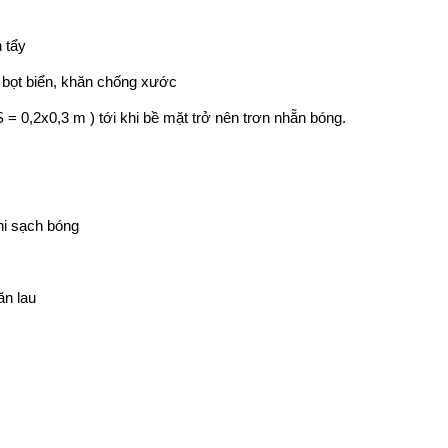
 tẩy
bọt biển, khăn chống xước
 0,2x0,3 m ) tới khi bề mặt trở nên trơn nhẵn bóng.
hi sạch bóng
ăn lau