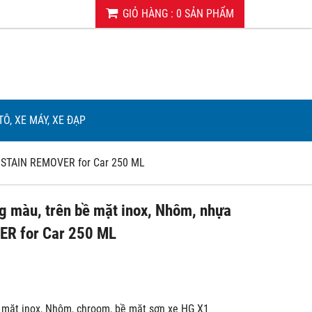
GIỎ HÀNG
:
0
SẢN PHẨM
TÔ, XE MÁY, XE ĐẠP
R STAIN REMOVER for Car 250 ML
ng màu, trên bề mặt inox, Nhôm, nhựa
R for Car 250 ML
bề mặt inox, Nhôm, chroom, bề mặt sơn xe HG X1