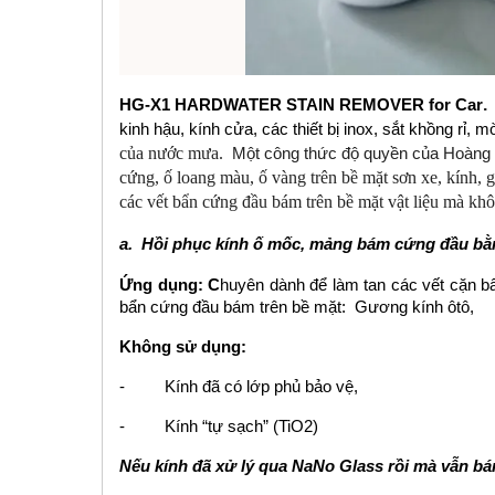
.
HG-X1 HARDWATER STAIN REMOVER for Car
kinh hậu, kính cửa, các thiết bị inox, sắt khồng rỉ,
của nước mưa.
Một công thức độ quyền của Hoàn
cứng, ố loang màu, ố vàng trên bề mặt sơn xe, kính, 
các vết bẩn cứng đầu bám trên bề mặt vật liệu mà k
a. Hồi phục kính ố mốc, mảng bám cứng đầu bằ
Ứng dụng: C
huyên dành để làm tan các vết cặn bẩ
bẩn cứng đầu bám trên bề mặt: Gương kính ôtô,
Không sử dụng:
- Kính đã có lớp phủ bảo vệ,
- Kính “tự sạch” (TiO2)
Nếu kính đã xử lý qua NaNo Glass rồi mà vẫn bá