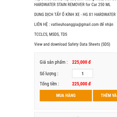
HARDWATER STAIN REMOVER for Car 250 ML
DUNG DỊCH TẨY Ố KÍNH XE - HG X1 HARDWATER 
LIÊN HỆ : vatlieuhoanggia@gmail.com để nhận
TCCLCS, MSDS, TDS
View and download Safety Data Sheets (SDS)
Giá sản phẩm :
225,000 đ
Số lượng :
Tổng tiền :
225,000
đ
MUA HÀNG
THÊM VÀ