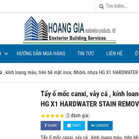
O
HƯỚNG DẪN MUA HÀNG
TIN TỨC
LIÊN HỆ
Ô
 cá , kính loang màu, trên bề mặt inox, Nhôm, nhựa HG X1 HARDWATE
Tẩy ố mốc canxi, vảy cá , kính loa
HG X1 HARDWATER STAIN REMOVE
(
2
đánh giá
)
SHARE
TWEET
LINKEDIN
Tẩy ố mốc canxi, vảy cá , kính loang màu, trên 