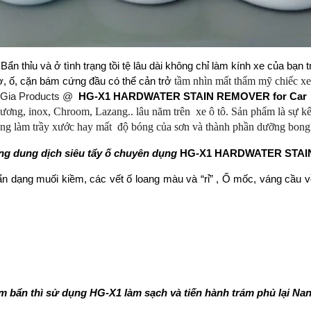
Bẩn thỉu và ở tình trạng tồi tệ lâu dài không chỉ làm kính xe của bạn
tầm nhìn mất thẩm mỹ chiếc xe 
 mờ, ố, cặn bám cứng đầu có thể cản trở
g Gia Products @
HG-X1 HARDWATER STAIN REMOVER for Car
gương, inox, Chroom, Lazang.. lâu năm trên xe ô tô. Sản phẩm là sự kết
hông làm trầy xước hay mất độ bóng của sơn và thành phần dưỡng bong
ng dung dịch siêu tẩy ố chuyên dụng
HG-X1 HARDWATER STAIN
n dạng muối kiềm, các vết ố loang màu và “rỉ” , Ố mốc, váng cầu 
m bẩn thì sử dụng HG-X1 làm sạch và tiến hành trám phủ lại Na