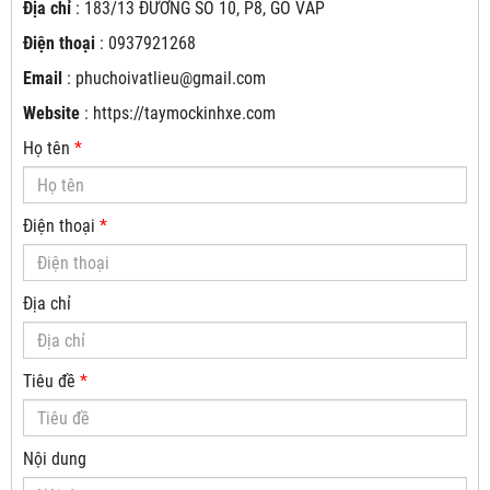
Địa chỉ
: 183/13 ĐƯƠNG SỐ 10, P8, GÒ VẤP
Điện thoại
:
0937921268
Email
:
phuchoivatlieu@gmail.com
Website
:
https://taymockinhxe.com
Họ tên
*
Điện thoại
*
Địa chỉ
Tiêu đề
*
Nội dung