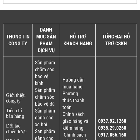
DANH
THÔNG TIN
MỤC SẢN
HỖ TRỢ
TỔNG ĐÀI HỖ
CÔNG TY
PHẨM
KHÁCH HÀNG
TRỢ CSKH
DỊCH VỤ
Sản phẩm
chăm sóc
bảo vệ
Hướng dẫn
kính
mua hàng
Sản phẩm
Phương
Giới thiệu
chăm sóc
thức thanh
công ty
bảo vệ đá
toán
Tiêu chí
Sản phẩm
Chính sách
bán hàng
dành cho
giao hàng và
0937.92.1268
xe hơi
Đối tác
kiểm hàng
0935.29.0268
Sản phẩm
chiến lược
Chính sách
0917.856.168
dành cho