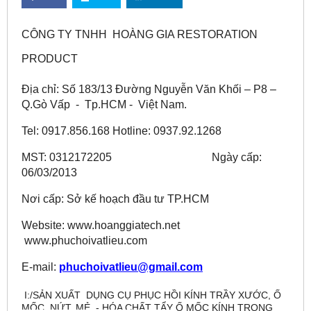
CÔNG TY TNHH HOÀNG GIA RESTORATION
PRODUCT
Địa chỉ: Số 183/13 Đường Nguyễn Văn Khối – P8 –
Q.Gò Vấp - Tp.HCM - Việt Nam.
Tel: 0917.856.168 Hotline: 0937.92.1268
MST: 0312172205 Ngày cấp:
06/03/2013
Nơi cấp: Sở kế hoạch đầu tư TP.HCM
Website: www.hoanggiatech.net
www.phuchoivatlieu.com
E-mail:
phuchoivatlieu@gmail.com
I:/SẢN XUẤT DỤNG CỤ PHỤC HỒI KÍNH TRẦY XƯỚC, Ố
MỐC, NỨT, MẺ - HÓA CHẤT TẨY Ố MỐC KÍNH TRONG