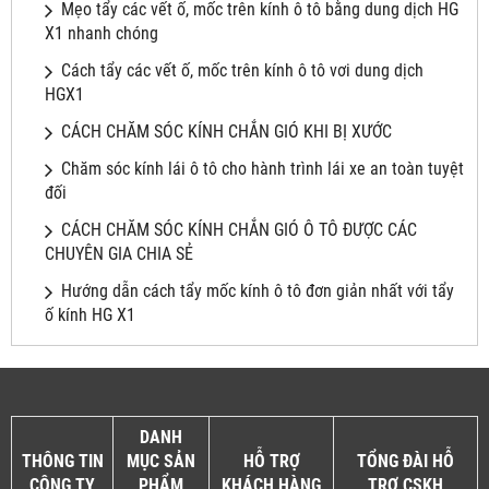
Mẹo tẩy các vết ố, mốc trên kính ô tô bằng dung dịch HG
X1 nhanh chóng
Cách tẩy các vết ố, mốc trên kính ô tô vơi dung dịch
HGX1
CÁCH CHĂM SÓC KÍNH CHẮN GIÓ KHI BỊ XƯỚC
Chăm sóc kính lái ô tô cho hành trình lái xe an toàn tuyệt
đối
CÁCH CHĂM SÓC KÍNH CHẮN GIÓ Ô TÔ ĐƯỢC CÁC
CHUYÊN GIA CHIA SẺ
Hướng dẫn cách tẩy mốc kính ô tô đơn giản nhất với tẩy
ố kính HG X1
DANH
THÔNG TIN
MỤC SẢN
HỖ TRỢ
TỔNG ĐÀI HỖ
CÔNG TY
PHẨM
KHÁCH HÀNG
TRỢ CSKH