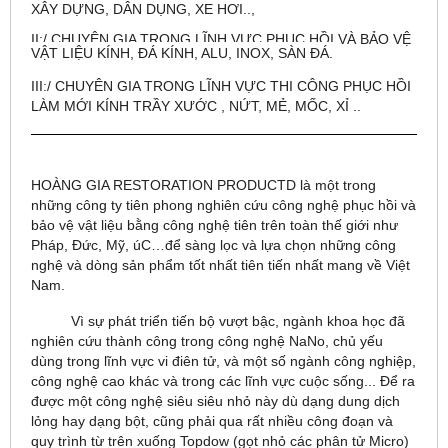
XÂY DỰNG, DÂN DỤNG, XE HƠI..,
II:/ CHUYÊN GIA TRONG LĨNH VỰC PHỤC HỒI VÀ BẢO VỆ
VẬT LIỆU KÍNH, ĐÁ KÍNH, ALU, INOX, SÀN ĐÁ.
III:/ CHUYÊN GIA TRONG LĨNH VỰC THI CÔNG PHỤC HỒI
LÀM MỚI KÍNH TRẦY XƯỚC , NỨT, MẺ, MỐC, XỈ ..
HOÀNG GIA RESTORATION PRODUCTD là một trong
những công ty tiên phong nghiên cứu công nghệ phục hồi và
bảo vệ vật liệu bằng công nghệ tiên trên toàn thế giới như
Pháp, Đức, Mỹ, úC…để sàng lọc và lựa chọn những công
nghệ và dòng sản phẩm tốt nhất tiên tiến nhất mang về Việt
Nam.
Vì sự phát triển tiến bộ vượt bậc, ngành khoa học đã
nghiên cứu thành công trong công nghệ NaNo, chủ yếu
dùng trong lĩnh vực vi điên tử, và một số ngành công nghiệp,
công nghệ cao khác và trong các lĩnh vực cuộc sống... Để ra
được một công nghệ siêu siêu nhỏ này dù dạng dung dịch
lỏng hay dạng bột, cũng phải qua rất nhiều công đoạn và
quy trình từ trên xuống Topdow (gọt nhỏ các phân tử Micro)