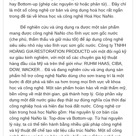
hay Bottom-up (ghép các nguyên tử hoặc phân tử)... Đây chỉ
là một số công nghệ cơ bản và ứng dụng hoá học rất ngắn
trong đề tài về khoa học và công nghệ Hoá Học NaNo.
Để nghiên cứu và ứng dụng ra được một sản phẩm
mang được công nghệ NaNo cho lĩnh vực sơn gốc nước
(che phủ, thẩm thấu và giữ màu tốt) để áp dụng công nghệ
siêu siêu nhỏ này vào lĩnh vực sơn gốc nước. Công ty TNHH
HOÀNG GIA RESTORATION PRODUCTD với một đội ngũ kỹ
sư giàu kinh nghiệm, với một số các chuyên gia kỹ thuật
hàng đầu của Mỹ và trên thế giới như: RUHM HAAS, CIBA,
DOW, WACKER... Đã và đang nghiên cứu và ứng dụng sản
phẩm hỗ trợ công nghệ NaNo dùng cho sơn trang trí là một
bước đi đột phá và tiến xa hơn trong mọi lĩnh vực về khoa
học và công nghệ. Một sản phẩm hoàn hảo về mặt thẩm mỹ,
bền vững về mặt thời gian, giá thành hợp lý. Góp phần xây
dựng một đất nước giàu đẹp thật sự đúng nghĩa của thời đại
công nghiệp hoá và hiện đại hoá đất nước. Công nghệ cơ
bản trong hoá học NaNo gồm: Hai nguyên lý cơ bản của
công nghệ NaNo là: Top-dow và Bottom-up. Từ hai nguyên
lý này, ta có thể tiến hành bằng nhiều giải pháp công nghệ
và kỹ thuật để chế tạo vật liệu cấu trúc NaNo. Một số công