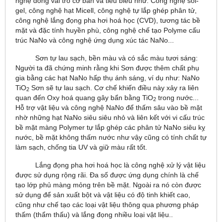
nghệ đóng vai trò cơ bản và tiêu biểu như: Công nghệ sol-
gel, công nghệ hạt Micell, công nghệ tự lắp ghép phân tử,
công nghệ lắng đọng pha hơi hoá học (CVD), tương tác bề
mặt và đặc tính huyền phù, công nghệ chế tạo Polyme cấu
trúc NaNo và công nghệ ứng dụng xúc tác NaNo...
Sơn tự lau sạch, bền màu và có sắc màu tươi sáng:
Người ta đã chứng minh rằng khi Sơn được thêm chất phụ
gia bằng các hạt NaNo hấp thụ ánh sáng, ví dụ như: NaNo
TiO
Sơn sẽ tự lau sạch. Cơ chế khiến điều này xảy ra liên
2
quan đến Oxy hoá quang gây bẩn bằng TiO
trong nước...
2
Hỗ trợ vật liệu và công nghệ NaNo để thấm sâu vào bề mặt
nhờ những hạt NaNo siêu siêu nhỏ và liên kết với vi cấu trúc
bề mặt màng Polymer tự lắp ghép các phân tử NaNo siêu kỵ
nước, bề mặt không thấm nước như vậy cũng có tính chất tự
làm sạch, chống tia UV và giữ màu rất tốt.
Lắng đọng pha hơi hoá học là công nghệ xử lý vật liệu
được sử dụng rộng rãi. Đa số được ứng dụng chính là chế
tạo lớp phủ màng mỏng trên bề mặt. Ngoài ra nó còn được
sử dụng để sản xuất bột và vật liệu có độ tinh khiết cao,
cũng như chế tạo các loại vật liệu thông qua phương pháp
thấm (thẩm thấu) và lắng đọng nhiều loại vật liệu..