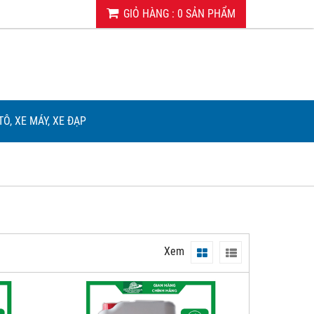
GIỎ HÀNG
:
0
SẢN PHẨM
TÔ, XE MÁY, XE ĐẠP
Xem