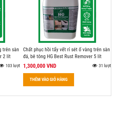
g trên sàn
Chất phục hồi tẩy vết rỉ sét ố vàng trên sàn
 2 lít
đá, bê tông HG Best Rust Remover 5 lít
1,300,000 VND
103 lượt
31 lượt
THÊM VÀO GIỎ HÀNG