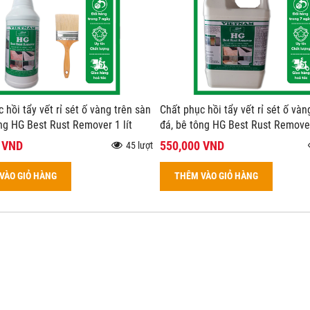
 hồi tẩy vết rỉ sét ố vàng trên sàn
Chất phục hồi tẩy vết rỉ sét ố vàn
ng HG Best Rust Remover 1 lít
đá, bê tông HG Best Rust Remover
 VND
550,000 VND
45 lượt
VÀO GIỎ HÀNG
THÊM VÀO GIỎ HÀNG