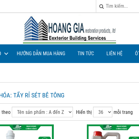
O
HƯỚNG DẪN MUA HÀNG
TIN TỨC
LIÊN HỆ
Ô
KHÓA:
TẨY RỈ SÉT BÊ TÔNG
 theo
Hiển thị
mỗi trang