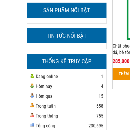
SẢN PHẨM NỔI BẬT
TIN TỨC NỔI BẬT
Chất phục
đá, bê tô
THỐNG KÊ TRUY CẬP
285,000
THÊM 
Đang online
1
Hôm nay
4
Hôm qua
15
Trong tuần
658
Trong tháng
755
Tổng cộng
230,695